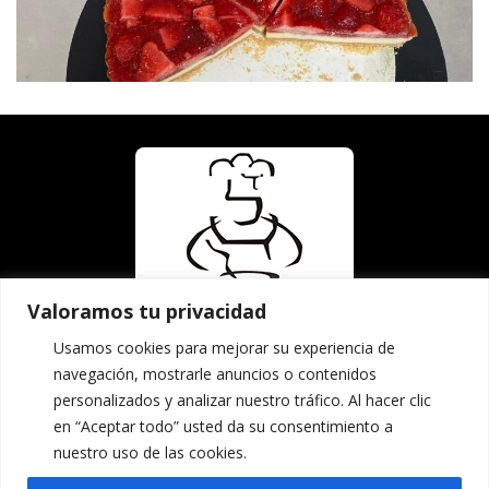
Valoramos tu privacidad
Usamos cookies para mejorar su experiencia de
navegación, mostrarle anuncios o contenidos
Calle Albalat, 75
personalizados y analizar nuestro tráfico. Al hacer clic
46680 Algemesí (Valencia)
en “Aceptar todo” usted da su consentimiento a
Aviso Legal
-
Política de Privacidad
-
Política de
nuestro uso de las cookies.
Cookies